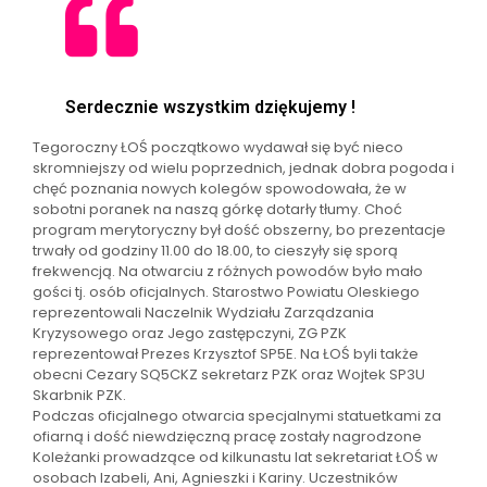
Serdecznie wszystkim dziękujemy !
Tegoroczny ŁOŚ początkowo wydawał się być nieco
skromniejszy od wielu poprzednich, jednak dobra pogoda i
chęć poznania nowych kolegów spowodowała, że w
sobotni poranek na naszą górkę dotarły tłumy. Choć
program merytoryczny był dość obszerny, bo prezentacje
trwały od godziny 11.00 do 18.00, to cieszyły się sporą
frekwencją. Na otwarciu z różnych powodów było mało
gości tj. osób oficjalnych. Starostwo Powiatu Oleskiego
reprezentowali Naczelnik Wydziału Zarządzania
Kryzysowego oraz Jego zastępczyni, ZG PZK
reprezentował Prezes Krzysztof SP5E. Na ŁOŚ byli także
obecni Cezary SQ5CKZ sekretarz PZK oraz Wojtek SP3U
Skarbnik PZK.
Podczas oficjalnego otwarcia specjalnymi statuetkami za
ofiarną i dość niewdzięczną pracę zostały nagrodzone
Koleżanki prowadzące od kilkunastu lat sekretariat ŁOŚ w
osobach Izabeli, Ani, Agnieszki i Kariny. Uczestników