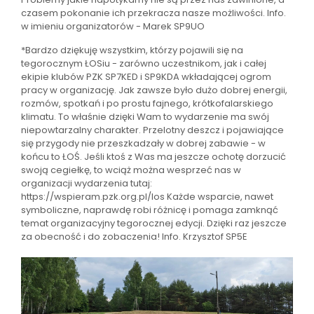
czasem pokonanie ich przekracza nasze możliwości. Info.
w imieniu organizatorów - Marek SP9UO
*Bardzo dziękuję wszystkim, którzy pojawili się na
tegorocznym ŁOSiu - zarówno uczestnikom, jak i całej
ekipie klubów PZK SP7KED i SP9KDA wkładającej ogrom
pracy w organizację. Jak zawsze było dużo dobrej energii,
rozmów, spotkań i po prostu fajnego, krótkofalarskiego
klimatu. To właśnie dzięki Wam to wydarzenie ma swój
niepowtarzalny charakter. Przelotny deszcz i pojawiające
się przygody nie przeszkadzały w dobrej zabawie - w
końcu to ŁOŚ. Jeśli ktoś z Was ma jeszcze ochotę dorzucić
swoją cegiełkę, to wciąż można wesprzeć nas w
organizacji wydarzenia tutaj:
https://wspieram.pzk.org.pl/los Każde wsparcie, nawet
symboliczne, naprawdę robi różnicę i pomaga zamknąć
temat organizacyjny tegorocznej edycji. Dzięki raz jeszcze
za obecność i do zobaczenia! Info. Krzysztof SP5E