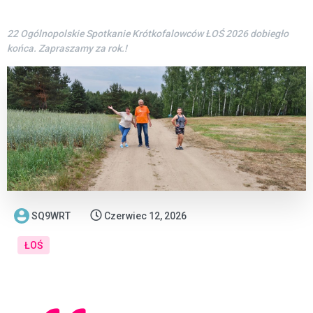
22 Ogólnopolskie Spotkanie Krótkofalowców ŁOŚ 2026 dobiegło
końca. Zapraszamy za rok.!
SQ9WRT
Czerwiec 12, 2026
ŁOŚ