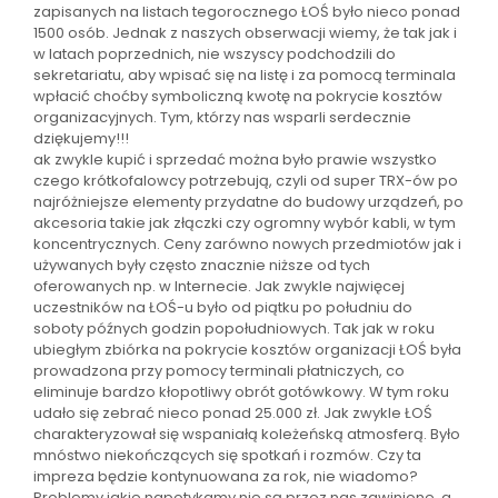
zapisanych na listach tegorocznego ŁOŚ było nieco ponad
1500 osób. Jednak z naszych obserwacji wiemy, że tak jak i
w latach poprzednich, nie wszyscy podchodzili do
sekretariatu, aby wpisać się na listę i za pomocą terminala
wpłacić choćby symboliczną kwotę na pokrycie kosztów
organizacyjnych. Tym, którzy nas wsparli serdecznie
dziękujemy!!!
ak zwykle kupić i sprzedać można było prawie wszystko
czego krótkofalowcy potrzebują, czyli od super TRX-ów po
najróżniejsze elementy przydatne do budowy urządzeń, po
akcesoria takie jak złączki czy ogromny wybór kabli, w tym
koncentrycznych. Ceny zarówno nowych przedmiotów jak i
używanych były często znacznie niższe od tych
oferowanych np. w Internecie. Jak zwykle najwięcej
uczestników na ŁOŚ-u było od piątku po południu do
soboty późnych godzin popołudniowych. Tak jak w roku
ubiegłym zbiórka na pokrycie kosztów organizacji ŁOŚ była
prowadzona przy pomocy terminali płatniczych, co
eliminuje bardzo kłopotliwy obrót gotówkowy. W tym roku
udało się zebrać nieco ponad 25.000 zł. Jak zwykle ŁOŚ
charakteryzował się wspaniałą koleżeńską atmosferą. Było
mnóstwo niekończących się spotkań i rozmów. Czy ta
impreza będzie kontynuowana za rok, nie wiadomo?
Problemy jakie napotykamy nie są przez nas zawinione, a