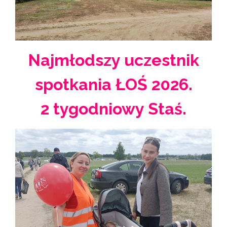
Najmłodszy uczestnik
spotkania ŁOŚ 2026.
2 tygodniowy Staś.